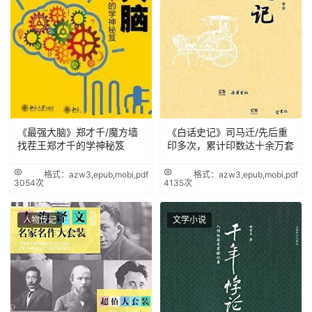
《最强大脑》郑才千/魔方墙
《白话史记》司马迁/先后重
找茬王郑才千的学神秘笈
印多次，累计印数达十余万套
格式：azw3,epub,mobi,pdf
格式：azw3,epub,mobi,pdf
3054次
4135次
人物传记
文学小说