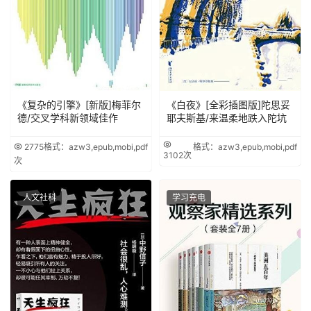
《复杂的引擎》[新版]梅菲尔
《白夜》[全彩插图版]陀思妥
德/交叉学科新领域佳作
耶夫斯基/来温柔地跌入陀坑
2775
格式：azw3,epub,mobi,pdf
格式：azw3,epub,mobi,pdf
3102次
次
人文社科
学习充电