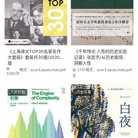
《上海译文TOP30名家名作
《千年悖论:人性的历史实验
大套装》套装共30册/2020年
记录》张宏杰/从历史剧场里
版
洞察人性
格式：azw3,epub,mobi,pdf
3761
格式：azw3,epub,mobi,pdf
3383次
次
人文社科
历史军事