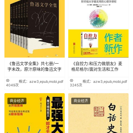
《鲁迅文学全集》共七册/一
《自控力:和压力做朋友》麦
字未改，原汁原味的鲁迅文字
格尼格尔/面对生活和工作
格式：azw3,epub,mobi,pdf
格式：azw3,epub,mobi,pdf
4049次
3245次
商业经济
商业经济