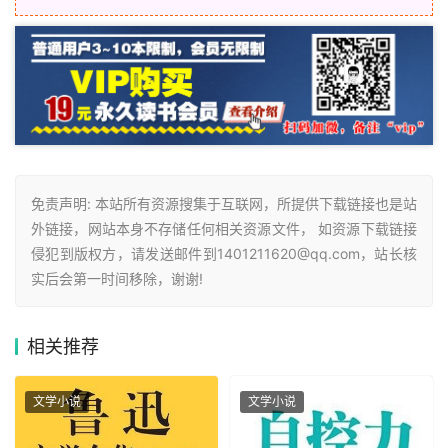
免责声明: 本站所有资源搜集于互联网，所提供下载链接也是站
外链接，网站本身不存储任何相关资源文件， 如资源下载链接
侵犯到版权方，请发送邮件到1401211620@qq.com，站长核
实后会第一时间移除，谢谢!
相关
推荐
文学小说
文学小说