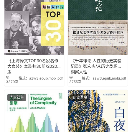
《上海译文TOP30名家名作
《千年悖论:人性的历史实验
大套装》套装共30册/2020年
记录》张宏杰/从历史剧场里
版
洞察人性
格式：azw3,epub,mobi,pdf
格式：azw3,epub,mobi,pdf
3379次
3755次
人文社科
历史军事