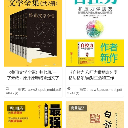
《鲁迅文学全集》共七册/一
《自控力:和压力做朋友》麦
字未改，原汁原味的鲁迅文字
格尼格尔/面对生活和工作
格式：azw3,epub,mobi,pdf
格式：azw3,epub,mobi,pdf
4047次
3241次
商业经济
商业经济