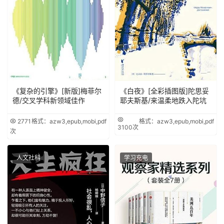
《复杂的引擎》[新版]梅菲尔
《白夜》[全彩插图版]陀思妥
德/交叉学科新领域佳作
耶夫斯基/来温柔地跌入陀坑
2771
格式：azw3,epub,mobi,pdf
格式：azw3,epub,mobi,pdf
3100次
次
人文社科
学习充电