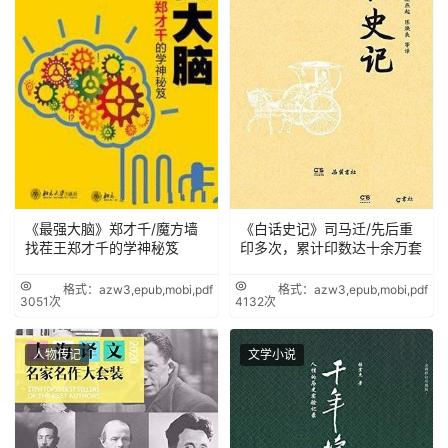
《最强大脑》郑才千/魔方墙
《白话史记》司马迁/先后重
找茬王郑才千的学神秘笈
印多次，累计印数达十余万套
格式：azw3,epub,mobi,pdf
格式：azw3,epub,mobi,pdf
3051次
4132次
人物传记
文学小说