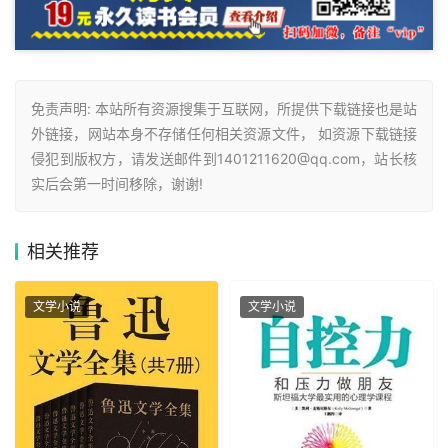
免责声明: 本站所有资源搜集于互联网，所提供下载链接也是站
外链接，网站本身不存储任何相关资源文件， 如资源下载链接
侵犯到版权方，请发送邮件到1401211620@qq.com，站长核
实后会第一时间移除，谢谢!
相关
推荐
文学小说
文学小说