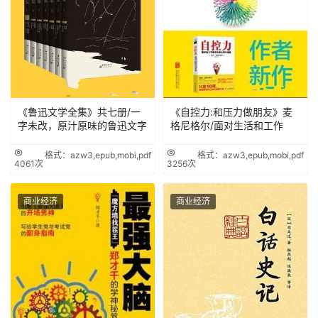
《鲁迅文学全集》共七册/一
《自控力:和压力做朋友》麦
字未改，原汁原味的鲁迅文字
格尼格尔/面对生活和工作
格式：azw3,epub,mobi,pdf
格式：azw3,epub,mobi,pdf
4061次
3256次
商业经济
商业经济