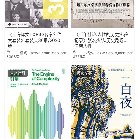
《上海译文TOP30名家名作
《千年悖论:人性的历史实验
大套装》套装共30册/2020年
记录》张宏杰/从历史剧场里
版
洞察人性
格式：azw3,epub,mobi,pdf
格式：azw3,epub,mobi,pdf
3393次
3775次
人文社科
历史军事