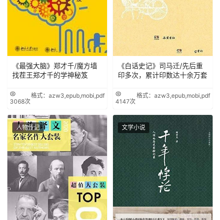
《最强大脑》郑才千/魔方墙
《白话史记》司马迁/先后重
找茬王郑才千的学神秘笈
印多次，累计印数达十余万套
格式：azw3,epub,mobi,pdf
格式：azw3,epub,mobi,pdf
3068次
4147次
人物传记
文学小说