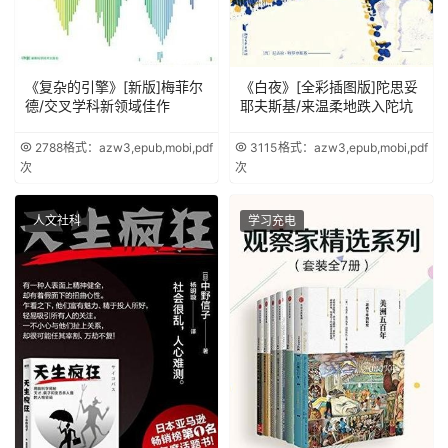
《复杂的引擎》[新版]梅菲尔
《白夜》[全彩插图版]陀思妥
德/交叉学科新领域佳作
耶夫斯基/来温柔地跌入陀坑
2788
格式：azw3,epub,mobi,pdf
3115
格式：azw3,epub,mobi,pdf
次
次
人文社科
学习充电