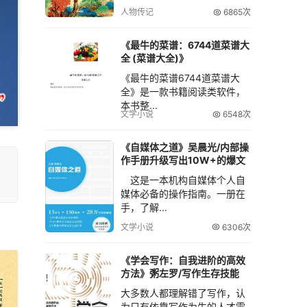
人物传记
6865次
《最牛的菜谱：6744道菜谱大
全 (菜谱大全)》
《最牛的菜谱6744道菜谱大
全》是一款书籍阅读类软件，
本书整...
文学小说
6548次
《自媒体之道》吴晨光/内部操
作手册升级写出10W+的爆文
这是一本机构自媒体个人自
媒体必备的操作指南。一册在
手，了解...
文学小说
6306次
《学会写作：自我进阶的高效
方法》粥左罗/写作生存技能
大多数人都理解错了写作，认
为只有依靠写作为生的人才需