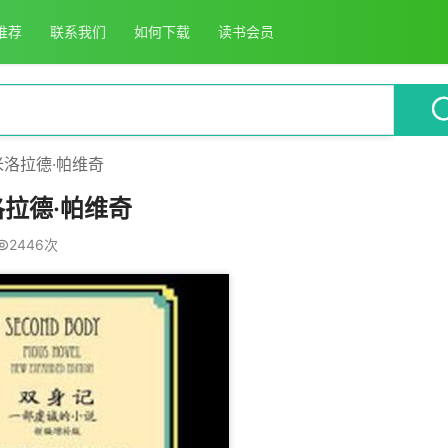
推荐
联系我们
如何下载
读书会员
洛拉德·帕维奇
拉德·帕维奇
2446次