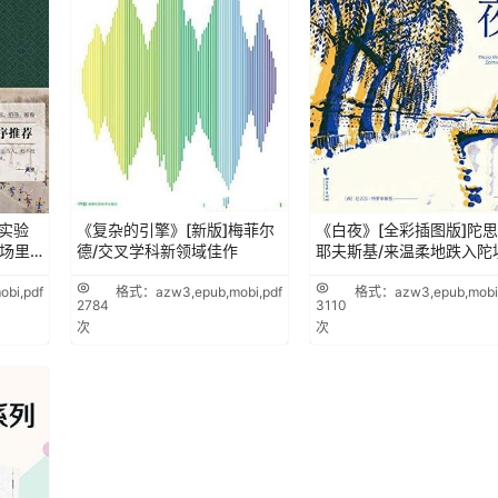
实验
《复杂的引擎》[新版]梅菲尔
《白夜》[全彩插图版]陀
剧场里
德/交叉学科新领域佳作
耶夫斯基/来温柔地跌入陀
bi,pdf
格式：azw3,epub,mobi,pdf
格式：azw3,epub,mobi,
2784
3110
次
次