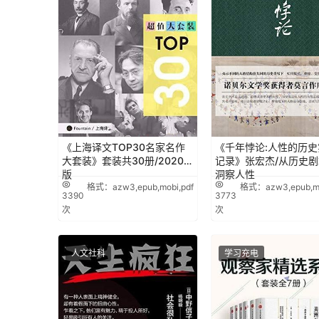
《上海译文TOP30名家名作
《千年悖论:人性的历史
大套装》套装共30册/2020年
记录》张宏杰/从历史
版
洞察人性
格式：azw3,epub,mobi,pdf
格式：azw3,epub,mo
3390
3773
次
次
人文社科
学习充电