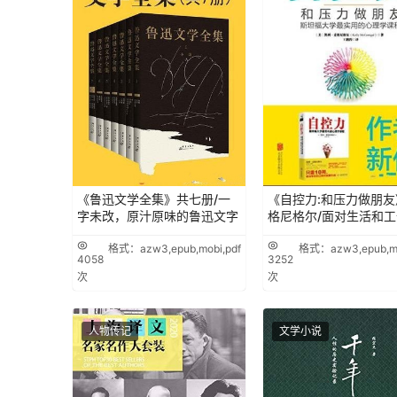
《鲁迅文学全集》共七册/一
《自控力:和压力做朋友
字未改，原汁原味的鲁迅文字
格尼格尔/面对生活和工
格式：azw3,epub,mobi,pdf
格式：azw3,epub,mo
4058
3252
次
次
人物传记
文学小说