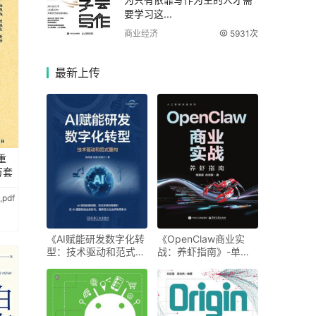
要学习这...
商业经济
5931次
最新
上传
重
万套
pdf
《AI赋能研发数字化转
《OpenClaw商业实
型：技术驱动和范式重
战：养虾指南》-单致
构》-施战备
豪