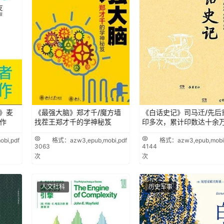
》麦
《最强大脑》郑才千/魔方墙
《白话史记》司马迁/先后
作
找茬王郑才千的学神秘笈
印多次，累计印数达十余
bi,pdf
格式：azw3,epub,mobi,pdf
格式：azw3,epub,mobi,
3063
4144
次
次
人文社科
历史军事