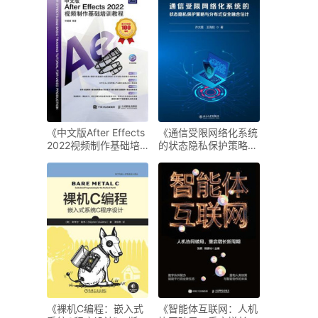
《中文版After Effects
《通信受限网络化系统
2022视频制作基础培
的状态隐私保护策略与
训教程》-任媛媛
分布式安全融合估
计》-许大星
《裸机C编程：嵌入式
《智能体互联网：人机