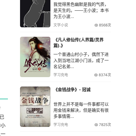
我觉得黑色幽默是我的气质，
是天生的。――王小波；本书
为王小波...
文学小说
8568次
《凡人修仙传(人界篇/灵界
篇).》
一个普通山村小子，偶然下进
入到当地江湖小门派，成了一
名记名弟...
学习充电
8374次
《金钱战争》- 冠诚
世界上并不是每一件事都可以
转
用金钱来解决，但是确实有很
多事情需...
已
的小
学习充电
7825次
以一