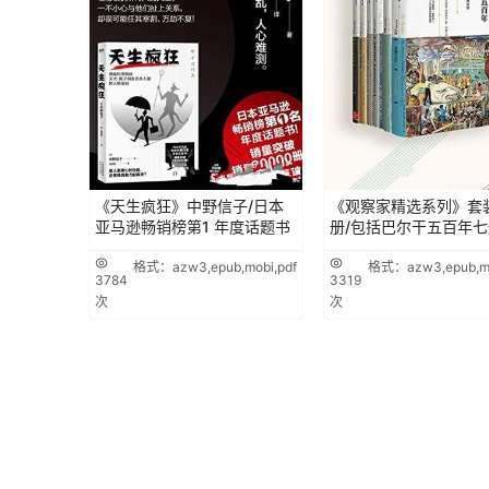
《天生疯狂》中野信子/日本
《观察家精选系列》套
亚马逊畅销榜第1 年度话题书
册/包括巴尔干五百年七
格式：azw3,epub,mobi,pdf
格式：azw3,epub,mo
3784
3319
次
次