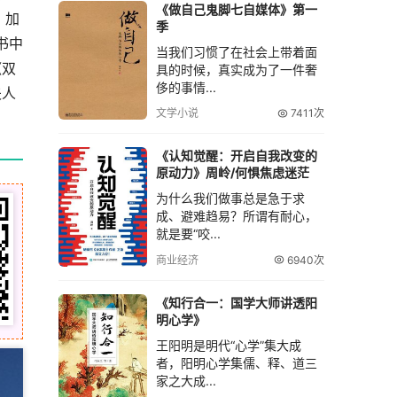
《做自己鬼脚七自媒体》第一
，加
季
书中
当我们习惯了在社会上带着面
《双
具的时候，真实成为了一件奢
侈的事情...
夫人
文学小说
7411次
《认知觉醒：开启自我改变的
原动力》周岭/何惧焦虑迷茫
为什么我们做事总是急于求
成、避难趋易？所谓有耐心，
就是要“咬...
商业经济
6940次
《知行合一：国学大师讲透阳
明心学》
王阳明是明代“心学”集大成
者，阳明心学集儒、释、道三
家之大成...