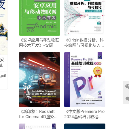
《安卓应用与移动物联
《Origin数据分析、科
网技术开发》-安康
技绘图与可视化从入门
到精通》-王远强
思妥
坑
pdf
《新印象：Redshift
《中文版Premiere Pro
for Cinema 4D渲染技
2024基础培训教程
术核心教程》-章访
（全彩版）》-数字艺
术教育研究室