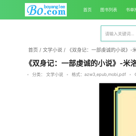
首页
图书列表
书单
首页
/
文学小说
/
《双身记：一部虔诚的小说》-米
《双身记：一部虔诚的小说》-米洛
•
分类：
文学小说
•
格式：azw3,epub,mobi,pdf
•