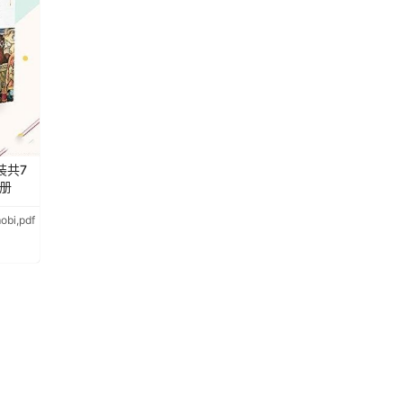
装共7
册
bi,pdf