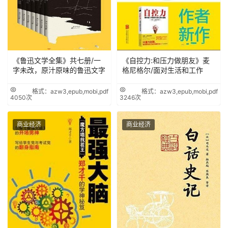
《鲁迅文学全集》共七册/一
《自控力:和压力做朋友》麦
字未改，原汁原味的鲁迅文字
格尼格尔/面对生活和工作
格式：azw3,epub,mobi,pdf
格式：azw3,epub,mobi,pdf
4050次
3246次
商业经济
商业经济