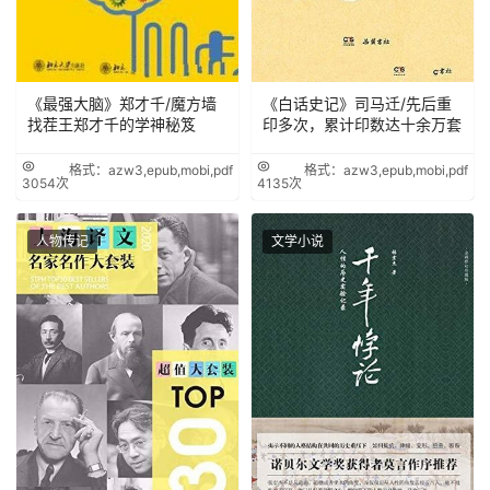
《最强大脑》郑才千/魔方墙
《白话史记》司马迁/先后重
找茬王郑才千的学神秘笈
印多次，累计印数达十余万套
格式：azw3,epub,mobi,pdf
格式：azw3,epub,mobi,pdf
3054次
4135次
人物传记
文学小说