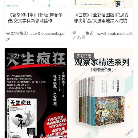
《复杂的引擎》[新版]梅菲尔
《白夜》[全彩插图版]陀思妥
德/交叉学科新领域佳作
耶夫斯基/来温柔地跌入陀坑
2776
格式：azw3,epub,mobi,pdf
格式：azw3,epub,mobi,pdf
3103次
次
人文社科
学习充电