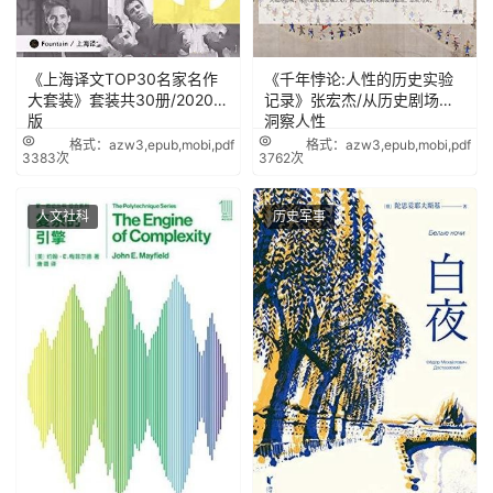
《上海译文TOP30名家名作
《千年悖论:人性的历史实验
大套装》套装共30册/2020年
记录》张宏杰/从历史剧场里
版
洞察人性
格式：azw3,epub,mobi,pdf
格式：azw3,epub,mobi,pdf
3383次
3762次
人文社科
历史军事