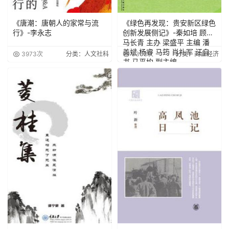
《唐潮：唐朝人的家常与流
《绿色再发现：贵安新区绿色
行》-李永志
创新发展侧记》-秦如培 顾问
马长青 主办 梁盛平 主编 潘
善斌 杨睿 马筠 肖礼军 汪自
3973次
分类：人文社科
3308次
分类：商业经济
书 马平均 副主编