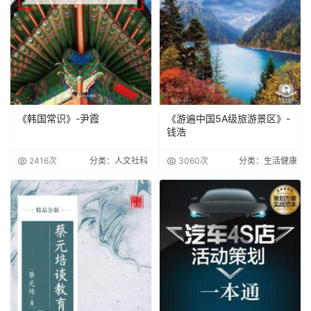
《韩国常识》-尹霞
《游遍中国5A级旅游景区》-
钱浩
2416次
分类：人文社科
3060次
分类：生活健康