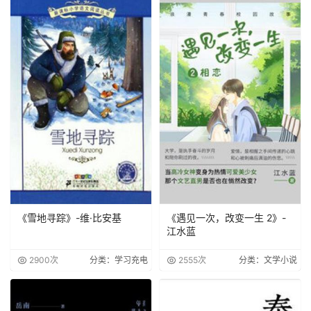
《雪地寻踪》-维·比安基
《遇见一次，改变一生 2》-
江水蓝
2900次
分类：学习充电
2555次
分类：文学小说