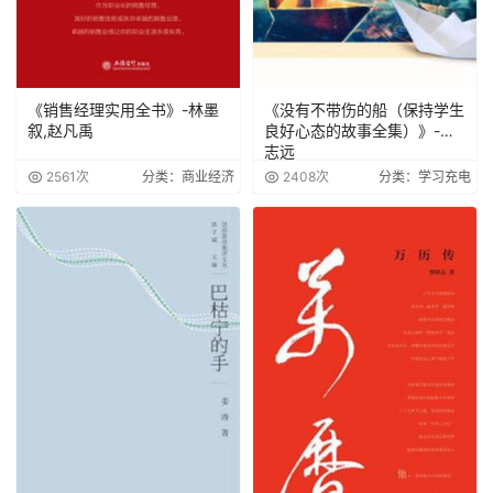
《销售经理实用全书》-林墨
《没有不带伤的船（保持学生
叙,赵凡禹
良好心态的故事全集）》-冯
志远
2561次
分类：商业经济
2408次
分类：学习充电