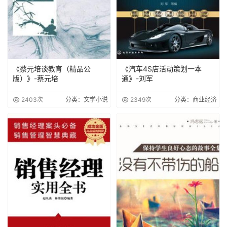
《蔡元培谈教育（精品公
《汽车4S店活动策划一本
版）》-蔡元培
通》-刘军
2403次
分类：文学小说
2349次
分类：商业经济