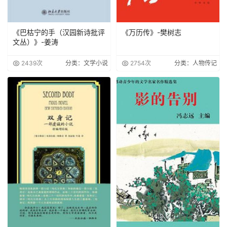
《巴枯宁的手（汉园新诗批评
《万历传》-樊树志
文丛）》-姜涛
2439次
分类：文学小说
2754次
分类：人物传记