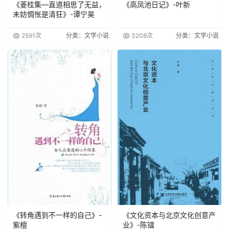
《菱桂集—直道相思了无益，
《高凤池日记》-叶新
未妨惆怅是清狂》-谭宁昊
2591次
分类：文学小说
3208次
分类：文学小说
《转角遇到不一样的自己》-
《文化资本与北京文化创意产
紫檀
业》-陈镭