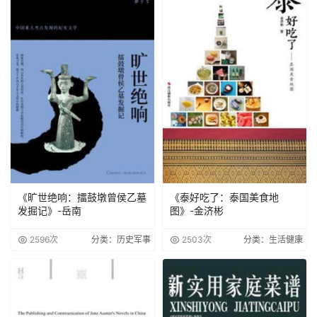
《旷世绝响：擂鼓墩曾侯乙墓
《泰好吃了：泰国美食地
发掘记》-岳南
图》-金济彬
2596次
分类：历史军事
2503次
分类：生活健康